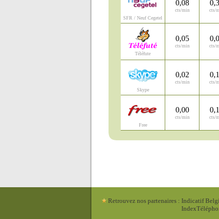
0,08
0,
cts/min
cts/
SFR / Neuf Cegetel
0,05
0,
cts/min
cts/
Téléfute
0,02
0,
cts/min
cts/
Skype
0,00
0,
cts/min
cts/
Free
Retrouvez nos partenaires
:
Indicatif Belg
IndexTéléph