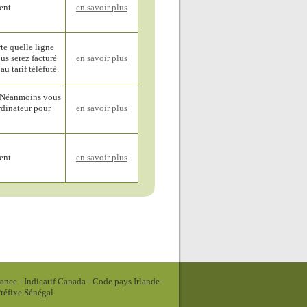
ent
en savoir plus
te quelle ligne
us serez facturé
en savoir plus
u tarif téléfuté.
! Néanmoins vous
rdinateur pour
en savoir plus
ent
en savoir plus
rance
-
Indicatif Canada
-
Code pays Irlande
-
réfixe Sénégal