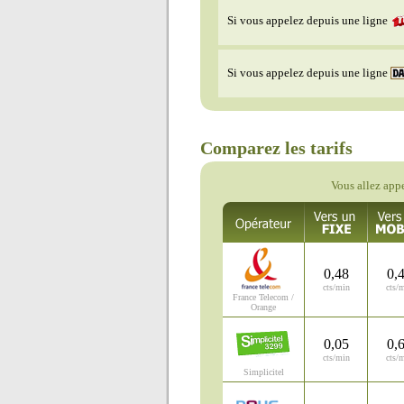
Si vous appelez depuis une ligne
Si vous appelez depuis une ligne
Comparez les tarifs
Vous allez appe
0,48
0,
cts/min
cts/
France Telecom /
Orange
0,05
0,
cts/min
cts/
Simplicitel