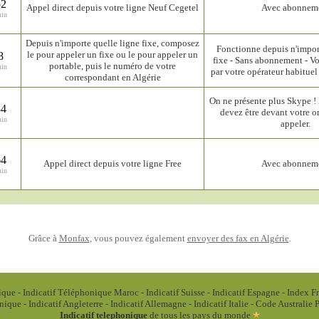
52
Appel direct depuis votre ligne Neuf Cegetel
Avec abonnem
min
Depuis n'importe quelle ligne fixe, composez
Fonctionne depuis n'impor
le pour appeler un fixe ou le pour appeler un
8
fixe - Sans abonnement - Vo
portable, puis le numéro de votre
min
par votre opérateur habituel a
correspondant en Algérie
On ne présente plus Skype 
34
devez être devant votre o
min
appeler.
64
Appel direct depuis votre ligne Free
Avec abonnem
min
Grâce à
Monfax
, vous pouvez également
envoyer des fax en Algérie
.
ique
-
Indicatif Téléphonique Maroc
-
Indicatif Suisse
-
Indicatif Espagne
-
Index F
onique
-
Indicatif Angleterre
-
Indicatif Allemagne
-
Indicatif Italie
-
Code Australie
P
Indicatif telephonique
de tous les pays du monde