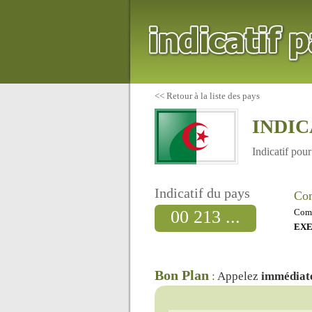
<<
Retour à la liste des pays
INDIC
Indicatif pou
Indicatif du pays
Com
00 213 ...
Comp
EX
Bon Plan
:
Appelez
immédiat