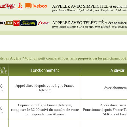
APPELEZ AVEC SIMPLICITEL
et
économi
(avec France Telecom : 0,48 cts/min, avec Simplicitel : 0,05 cts/
APPELEZ AVEC TÉLÉFUTÉ
et
économisez
(avec France Telecom : 0,48 cts/min, avec Téléfuté : 0,09 cts/min
ler en Algérie ? Voici un petit comparatif des tarifs proposés par les principaux opér
Appel direct depuis votre ligne France
48
Avec abonnem
Telecom
min
Depuis votre ligne France Telecom,
Accès direct sans 
68
composez le 32 99 suivi du numéro de votre
Fonctionne depuis France T
min
correspondant en Algérie
SFRbox et Fre