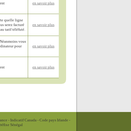
ent
en savoir plus
te quelle ligne
us serez facturé
en savoir plus
u tarif téléfuté.
! Néanmoins vous
rdinateur pour
en savoir plus
ent
en savoir plus
rance
-
Indicatif Canada
-
Code pays Irlande
-
réfixe Sénégal