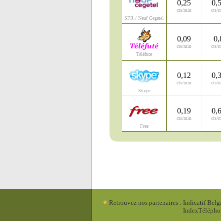
0,25
0,
cts/min
cts/
SFR / Neuf Cegetel
0,09
0,
cts/min
cts/
Téléfute
0,12
0,
cts/min
cts/
Skype
0,19
0,
cts/min
cts/
Free
Retrouvez nos partenaires
:
Indicatif Belg
IndexTéléph