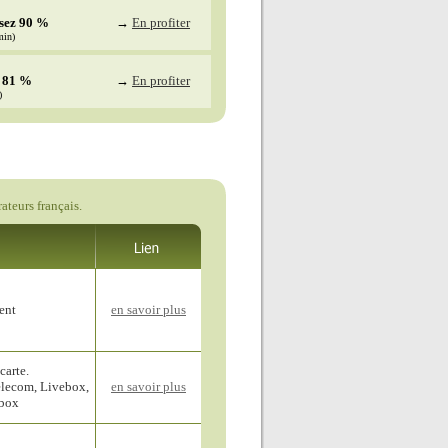
sez 90 %
→
En profiter
min)
 81 %
→
En profiter
)
ateurs français.
ent
en savoir plus
carte.
elecom, Livebox,
en savoir plus
ebox