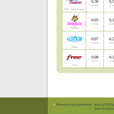
0,30
0,
cts/min
cts/
SFR / Neuf Cegetel
0,05
0,
cts/min
cts/
Téléfute
0,07
0,
cts/min
cts/
Skype
0,08
0,
cts/min
cts/
Free
Retrouvez nos partenaires
:
Indicatif Belg
IndexTéléph