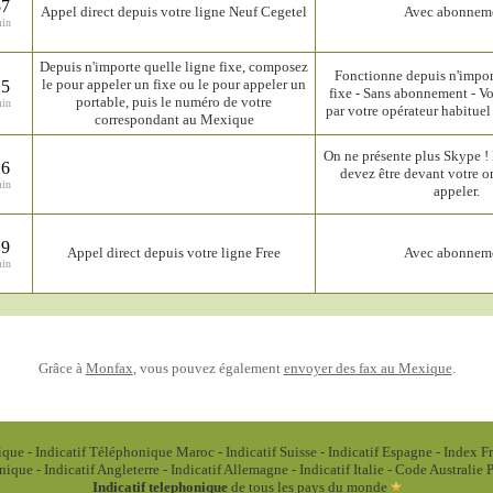
57
Appel direct depuis votre ligne Neuf Cegetel
Avec abonnem
min
Depuis n'importe quelle ligne fixe, composez
Fonctionne depuis n'impor
le pour appeler un fixe ou le pour appeler un
15
fixe - Sans abonnement - Vo
portable, puis le numéro de votre
min
par votre opérateur habituel a
correspondant au Mexique
On ne présente plus Skype 
26
devez être devant votre o
min
appeler.
19
Appel direct depuis votre ligne Free
Avec abonnem
min
Grâce à
Monfax
, vous pouvez également
envoyer des fax au Mexique
.
ique
-
Indicatif Téléphonique Maroc
-
Indicatif Suisse
-
Indicatif Espagne
-
Index F
onique
-
Indicatif Angleterre
-
Indicatif Allemagne
-
Indicatif Italie
-
Code Australie
P
Indicatif telephonique
de tous les pays du monde