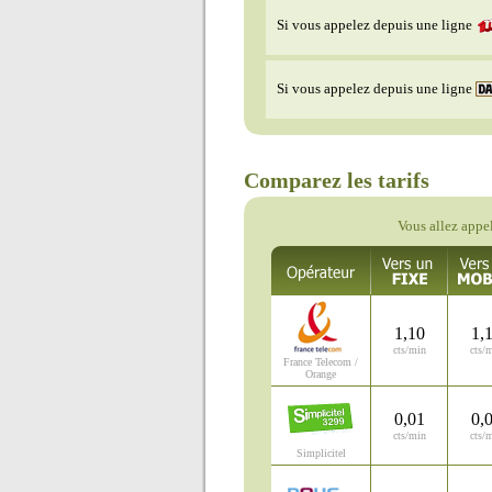
Si vous appelez depuis une ligne
Si vous appelez depuis une ligne
Comparez les tarifs
Vous allez appel
1,10
1,
cts/min
cts/
France Telecom /
Orange
0,01
0,
cts/min
cts/
Simplicitel