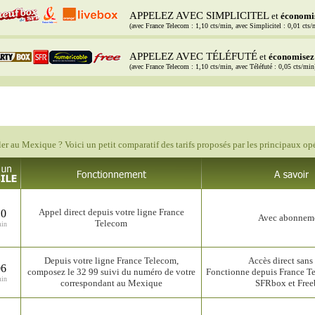
APPELEZ AVEC SIMPLICITEL
et
économi
(avec France Telecom : 1,10 cts/min, avec Simplicitel : 0,01 cts/
APPELEZ AVEC TÉLÉFUTÉ
et
économisez
(avec France Telecom : 1,10 cts/min, avec Téléfuté : 0,05 cts/min
er au Mexique ? Voici un petit comparatif des tarifs proposés par les principaux opé
Appel direct depuis votre ligne France
10
Avec abonnem
Telecom
min
Depuis votre ligne France Telecom,
Accès direct sans 
06
composez le 32 99 suivi du numéro de votre
Fonctionne depuis France T
min
correspondant au Mexique
SFRbox et Fre