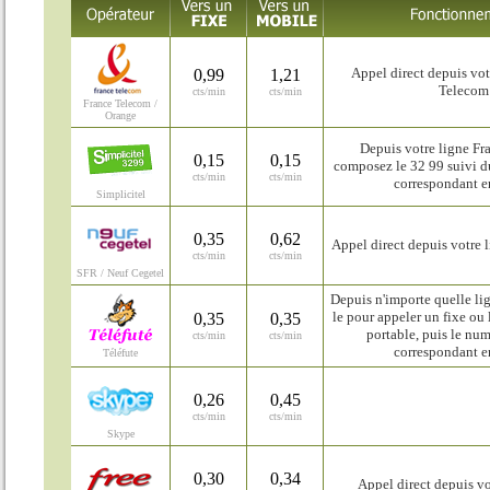
Appel direct depuis vot
0,99
1,21
Telecom
cts/min
cts/min
France Telecom /
Orange
Depuis votre ligne Fr
0,15
0,15
composez le 32 99 suivi d
cts/min
cts/min
correspondant e
Simplicitel
0,35
0,62
Appel direct depuis votre 
cts/min
cts/min
SFR / Neuf Cegetel
Depuis n'importe quelle li
le pour appeler un fixe ou 
0,35
0,35
portable, puis le nu
cts/min
cts/min
correspondant e
Téléfute
0,26
0,45
cts/min
cts/min
Skype
0,30
0,34
Appel direct depuis vo