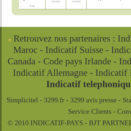
cts/min
cts/min
Free
Retrouvez nos partenaires
:
Ind
Maroc
-
Indicatif Suisse
-
Indic
Canada
-
Code pays Irlande
-
In
Indicatif Allemagne
-
Indicatif 
Indicatif telephoniqu
Simplicitel
-
3299.fr
-
3299 avis presse
-
St
Service Clients
-
Conv
© 2010 INDICATIF-PAYS - BJT PARTNERS /